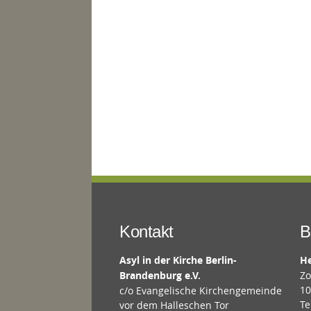
Kontakt
B
Asyl in der Kirche Berlin-
He
Brandenburg e.V.
Zo
10
c/o Evangelische Kirchengemeinde
Te
vor dem Halleschen Tor