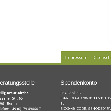
Impressum
Datensch
eratungsstelle
Spendenkonto
ilig-Kreuz-Kirche
Pax-Bank eG
IBAN: DE64 3706 0193 6010 0
ssener Str. 65
15
961 Berlin
BIC/Swift-CODE: GENODED1PA
lefon: +49 (0)179 49464 71