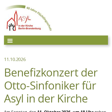
Zum
Inhalt
springen
11.10.2026
Benefizkonzert der
Otto-Sinfoniker für
Asyl in der Kirche
Am Sonntag, den
11. Oktober 2026, um 18 Uhr
geben