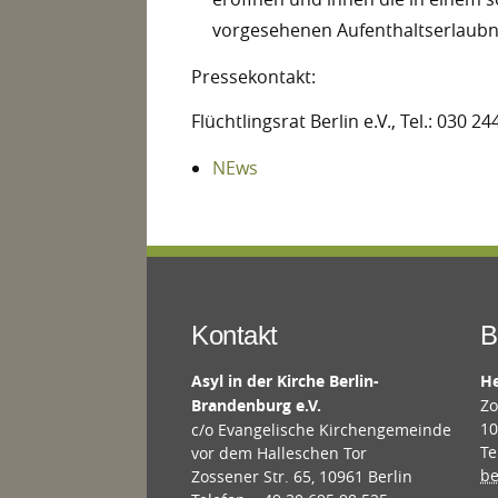
vorgesehenen Aufenthaltserlaubni
Pressekontakt:
Flüchtlingsrat Berlin e.V., Tel.: 030 24
NEws
Kontakt
B
Asyl in der Kirche Berlin-
He
Brandenburg e.V.
Zo
10
c/o Evangelische Kirchengemeinde
Te
vor dem Halleschen Tor
be
Zossener Str. 65, 10961 Berlin