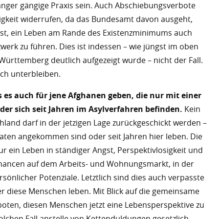
 länger gängige Praxis sein. Auch Abschiebungsverbote
rigkeit widerrufen, da das Bundesamt davon ausgeht,
ist, ein Leben am Rande des Existenzminimums auch
werk zu führen. Dies ist indessen – wie jüngst im oben
ürttemberg deutlich aufgezeigt wurde – nicht der Fall.
ch unterbleiben.
s es auch für jene Afghanen geben, die nur mit einer
er sich seit Jahren im Asylverfahren befinden.
Kein
hland darf in der jetzigen Lage zurückgeschickt werden –
naten angekommen sind oder seit Jahren hier leben. Die
r ein Leben in ständiger Angst, Perspektivlosigkeit und
hancen auf dem Arbeits- und Wohnungsmarkt, in der
sönlicher Potenziale. Letztlich sind dies auch verpasste
der diese Menschen leben. Mit Blick auf die gemeinsame
geboten, diesen Menschen jetzt eine Lebensperspektive zu
olchen Fall anstelle von Kettenduldungen gesetzlich