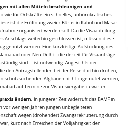
en mit allen Mitteln beschleunigen und
 wie für Ortskräfte ein schnelles, unbürokratisches
diese ist die Eröffnung zweier Büros in Kabul und Masar-
Aufnahme organisiert werden soll. Da die Visaabteilung
nes Anschlags weiterhin geschlossen ist, müssen diese
ug genutzt werden. Eine kurzfristige Aufstockung des
slamabad oder Neu-Delhi – die derzeit für Visaanträge
ständig sind – ist notwendig. Angesichts der
ie den Antragstellenden bei der Reise dorthin drohen,
kann schutzsuchenden Afghanen nicht zugemutet werden,
lamabad auf Termine zur Visumsvergabe zu warten.
praxis ändern.
In jüngerer Zeit widerruft das BAMF in
ch vor wenigen Jahren jungen unbegleiteten
genschaft wegen (drohender) Zwangsrekrutierung durch
ar, kurz nach Erreichen der Volljährigkeit den