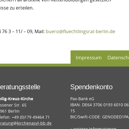
sse zu erteilen.
4 76 3 – 11/ – 09, Mail:
buero@fluechtlingsrat-berlin.de
Impressum
Datensch
eratungsstelle
Spendenkonto
ilig-Kreuz-Kirche
Pax-Bank eG
IBAN: DE64 3706 0193 6010 0
ssener Str. 65
15
961 Berlin
BIC/Swift-CODE: GENODED1PA
lefon: +49 (0)179 49464 71
ratung@kirchenasyl-bb.de
» weitere Informationen