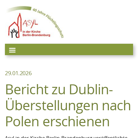
Zum
Inhalt
springen
29.01.2026
Bericht zu Dublin-
Überstellungen nach
Polen erschienen
Asyl in der Kirche Berlin-Brandenburg veröffentlichte