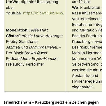
Uhr
Wo:
digitale Übertragung
um 12 Uhr
über
Wo
: Frankfurter To
Youtube
https://bit.ly/30hSMwZ
Rassismuserfahren
Vertreter*innen de
Beirates für Integr
Moderation:
Tessa Hart
und Migration des
Gäste:
Stefanie Lahya Aukongo
:
Bezirks Friedrichsh
Poetry Slam
Zuher
Kreuzberg sowie d
Jazmati
und
Dominik Djialeu
: -
Bezirksbürgermeist
Der Black Brown Queer
Monika Herrmann
Podcast
Mutlu Ergün-Hamaz
:
kommen zum Wort
Freiautor / Performer
Selbstverständlich
werden die aktuell
Abstands- und
Hygieneregelunge
eingehalten.
Friedrichshain – Kreuzberg setzt ein Zeichen gegen