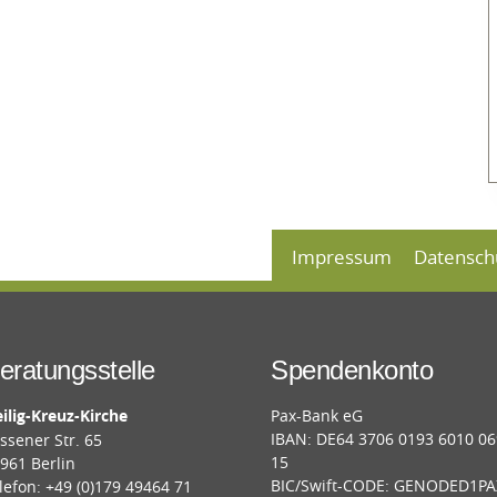
Impressum
Datensch
eratungsstelle
Spendenkonto
ilig-Kreuz-Kirche
Pax-Bank eG
IBAN: DE64 3706 0193 6010 0
ssener Str. 65
15
961 Berlin
BIC/Swift-CODE: GENODED1PA
lefon: +49 (0)179 49464 71