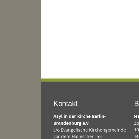
Kontakt
B
Asyl in der Kirche Berlin-
He
Brandenburg e.V.
Zo
10
c/o Evangelische Kirchengemeinde
Te
vor dem Halleschen Tor