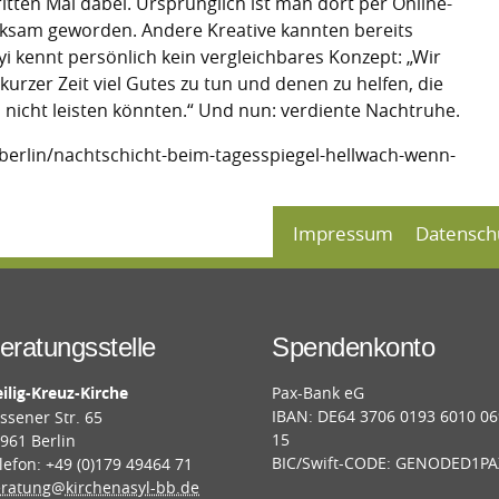
itten Mal dabei. Ursprünglich ist man dort per Online-
rksam geworden. Andere Kreative kannten bereits
i kennt persönlich kein vergleichbares Konzept: „Wir
 kurzer Zeit viel Gutes zu tun und denen zu helfen, die
 nicht leisten könnten.“ Und nun: verdiente Nachtruhe.
/berlin/nachtschicht-beim-tagesspiegel-hellwach-wenn-
Impressum
Datensch
eratungsstelle
Spendenkonto
ilig-Kreuz-Kirche
Pax-Bank eG
IBAN: DE64 3706 0193 6010 0
ssener Str. 65
15
961 Berlin
BIC/Swift-CODE: GENODED1PA
lefon: +49 (0)179 49464 71
ratung@kirchenasyl-bb.de