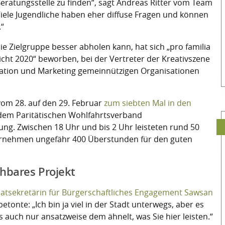
ratungsstelle zu finden“, sagt Andreas Ritter vom Team
„Viele Jugendliche haben eher diffuse Fragen und können
.“
e Zielgruppe besser abholen kann, hat sich „pro familia
hicht 2020“ beworben, bei der Vertreter der Kreativszene
ation und Marketing gemeinnützigen Organisationen
vom 28. auf den 29. Februar
zum siebten Mal in den
 dem Paritätischen Wohlfahrtsverband
ng. Zwischen 18 Uhr und bis 2 Uhr leisteten rund 50
ternehmen ungefähr 400 Überstunden für den guten
chbares Projekt
aatsekretärin für Bürgerschaftliches Engagement Sawsan
etonte: „Ich bin ja viel in der Stadt unterwegs, aber es
das auch nur ansatzweise dem ähnelt, was Sie hier leisten.“