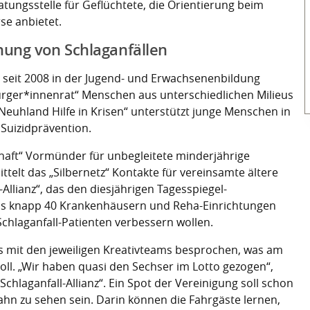
atungsstelle für Geflüchtete, die Orientierung beim
e anbietet.
nung von Schlaganfällen
t seit 2008 in der Jugend- und Erwachsenenbildung
rger*innenrat“ Menschen aus unterschiedlichen Milieus
Neuhland Hilfe in Krisen“ unterstützt junge Menschen in
 Suizidprävention.
ft“ Vormünder für unbegleitete minderjährige
ttelt das „Silbernetz“ Kontakte für vereinsamte ältere
Allianz“, das den diesjährigen Tagesspiegel-
 aus knapp 40 Krankenhäusern und Reha-Einrichtungen
chlaganfall-Patienten verbessern wollen.
s mit den jeweiligen Kreativteams besprochen, was am
oll. „Wir haben quasi den Sechser im Lotto gezogen“,
chlaganfall-Allianz“. Ein Spot der Vereinigung soll schon
Bahn zu sehen sein. Darin können die Fahrgäste lernen,