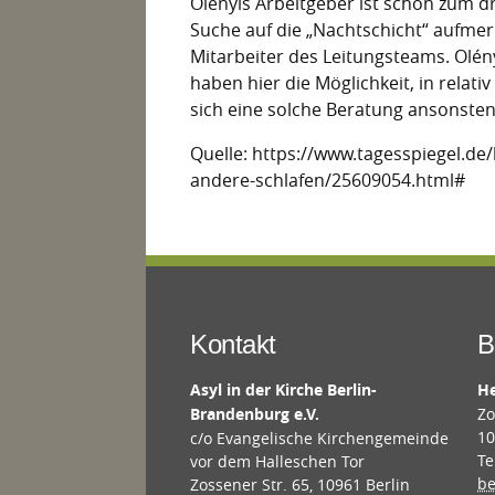
Olényis Arbeitgeber ist schon zum dr
Suche auf die „Nachtschicht“ aufme
Mitarbeiter des Leitungsteams. Olény
haben hier die Möglichkeit, in relativ
sich eine solche Beratung ansonsten
Quelle: https://www.tagesspiegel.de
andere-schlafen/25609054.html#
Kontakt
B
Asyl in der Kirche Berlin-
He
Brandenburg e.V.
Zo
10
c/o Evangelische Kirchengemeinde
Te
vor dem Halleschen Tor
be
Zossener Str. 65, 10961 Berlin