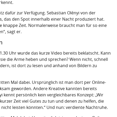
rkennt.
tz dafür zur Verfügung. Sebastian Olényi von der
ms, das den Spot innerhalb einer Nacht produziert hat.
e knappe Zeit. Normalerweise braucht man für so eine
n“, sagt er.
n
1.30 Uhr wurde das kurze Video bereits beklatscht. Kann
 sie die Arme heben und sprechen? Wenn nicht, schnell
ern, ist dort zu lesen und anhand von Bildern zu
itten Mal dabei. Ursprünglich ist man dort per Online-
rksam geworden. Andere Kreative kannten bereits
i kennt persönlich kein vergleichbares Konzept: „Wir
 kurzer Zeit viel Gutes zu tun und denen zu helfen, die
 nicht leisten könnten.“ Und nun: verdiente Nachtruhe.